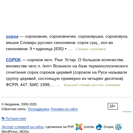
сорок
— сороковник, сороковничек, сороковушка, сороковуха,
мешок Словарь русских синонимов. сорок сущ., кол во
синонимов: 9 • единица (830) • …
Словарь синонимов
СОРОК
— сороков чего. Разг. Устар. О большом количестве,
множестве чего л. /em> Возникло на базе терминологического
сочетания сорок сороков церквей (сороком на Руси называли
группу церквей, состоящую примерно из четырёх десятков).
ФСРЯ, 447; БМС 1998,… …
Большой словарь русских поговорок
© Академик, 2000-2026
18+
Обратная связь:
Техподдержка
,
Реклама на сайте
👣 Путешествия
Экспорт словарей на сайты
, сделанные на PHP,
Joomla,
Drupal,
WordPress, MODx.