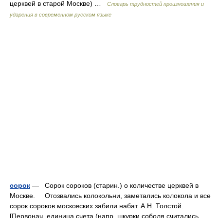
церквей в старой Москве) …
Словарь трудностей произношения и
ударения в современном русском языке
сорок
— Сорок сороков (старин.) о количестве церквей в
Москве. Отозвались колокольни, заметались колокола и все
сорок сороков московских забили набат. А.Н. Толстой.
[Первонач. единица счета (напр, шкурки соболя считались