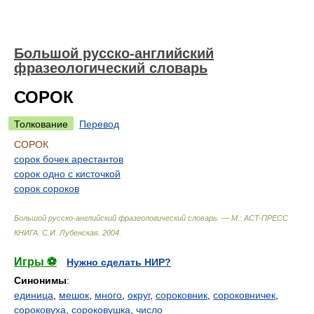
Большой русско-английский
фразеологический словарь
СОРОК
Толкование
Перевод
СОРОК
сорок бочек арестантов
сорок одно с кисточкой
сорок сороков
Большой русско-английский фразеологический словарь. — М.: ACT-ПРЕСС
КНИГА
.
С.И. Лубенская
.
2004
.
Игры ⚽
Нужно сделать НИР?
Синонимы
:
единица
,
мешок
,
много
,
округ
,
сороковник
,
сороковничек
,
сороковуха
,
сороковушка
,
число