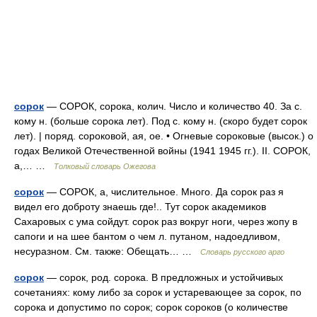
сорок
— СОРОК, сорока, колич. Число и количество 40. За с.
кому н. (больше сорока лет). Под с. кому н. (скоро будет сорок
лет). | поряд. сороковой, ая, ое. • Огневые сороковые (высок.) о
годах Великой Отечественной войны (1941 1945 гг.). II. СОРОК,
а,… …
Толковый словарь Ожегова
сорок
— СОРОК, а, числительное. Много. Да сорок раз я
видел его доброту знаешь где!.. Тут сорок академиков
Сахаровых с ума сойдут. сорок раз вокруг ноги, через жопу в
сапоги и на шее бантом о чем л. путаном, надоедливом,
несуразном. См. также: Обещать… …
Словарь русского арго
сорок
— сорок, род. сорока. В предложных и устойчивых
сочетаниях: кому либо за сорок и устаревающее за сорок, по
сорока и допустимо по сорок; сорок сороков (о количестве