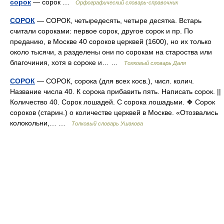
сорок
— сорок …
Орфографический словарь-справочник
СОРОК
— СОРОК, четыредесять, четыре десятка. Встарь
считали сороками: первое сорок, другое сорок и пр. По
преданию, в Москве 40 сороков церквей (1600), но их только
около тысячи, а разделены они по сорокам на староства или
благочиния, хотя в сороке и… …
Толковый словарь Даля
СОРОК
— СОРОК, сорока (для всех косв.), числ. колич.
Название числа 40. К сорока прибавить пять. Написать сорок. ||
Количество 40. Сорок лошадей. С сорока лошадьми. ❖ Сорок
сороков (старин.) о количестве церквей в Москве. «Отозвались
колокольни,… …
Толковый словарь Ушакова